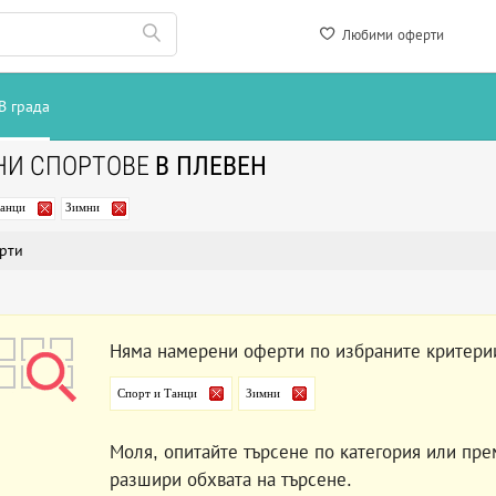
Любими оферти
В града
НИ СПОРТОВЕ
В ПЛЕВЕН
Танци
Зимни
рти
Няма намерени оферти по избраните критери
Спорт и Танци
Зимни
Моля, опитайте търсене по категория или пре
разшири обхвата на търсене.