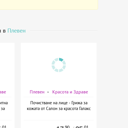
я в
Плевен
аве
Плевен
Красота и Здраве
итна
Почистване на лице - Грижа за
 за
кожата от Салон за красота Галакс
.01
.90
.01