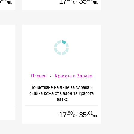
5
17
35
/
лв.
€
лв.
Плевен
Красота и Здраве
Почистване на лице за здрава и
сияйна кожа от Салон за красота
Галакс
.90
.01
17
35
/
€
лв.