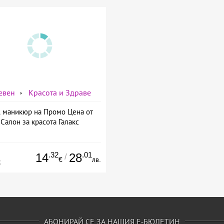
евен
Красота и Здраве
 маникюр на Промо Цена от
Салон за красота Галакс
.32
.01
14
28
/
€
лв.
€
АБОНИРАЙ СЕ ЗА НАШИЯ Е-БЮЛЕТИН