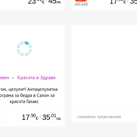
45
23
17
3
/
/
лв.
€
€
29.14€
евен
Красота и Здраве
ом, целулит! Антицелулитна
ограма за бедра в Салон за
красота Галакс
.90
.01
17
35
/
специално предложение
€
лв.
€