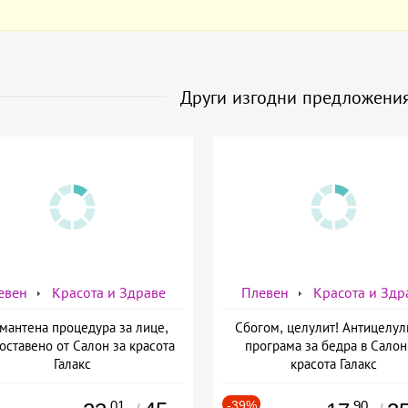
Други изгодни предложени
евен
Красота и Здраве
Плевен
Красота и Здр
мантена процедура за лице,
Сбогом, целулит! Антицелул
оставено от Салон за красота
програма за бедра в Салон
Галакс
красота Галакс
.01
-39%
.90