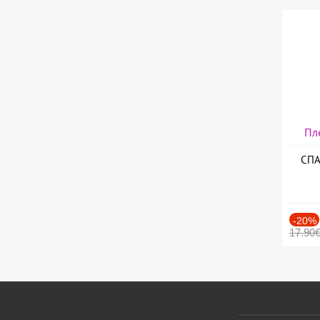
Пл
СПА
-20%
17.90