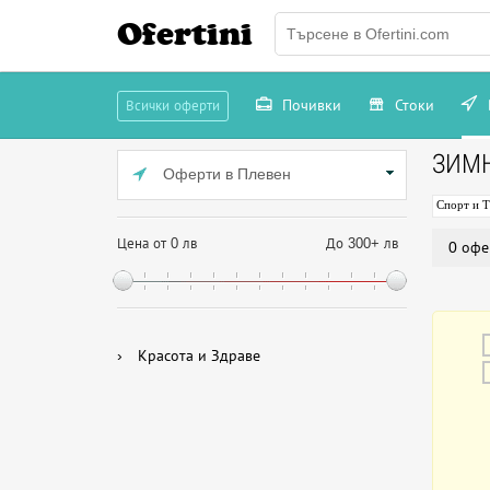
Ofertini
Почивки
Стоки
Всички оферти
ЗИМ
Оферти в Плевен
Спорт и 
Цена от 0 лв
До 300+ лв
0 офе
›
Красота и Здраве