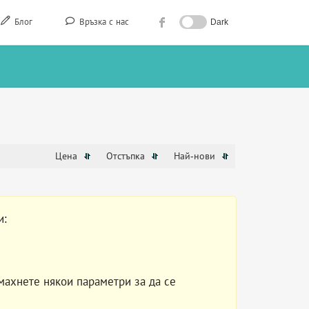
Блог
Връзка с нас
Dark
Цена
Отстъпка
Най-нови
и:
махнете някои параметри за да се