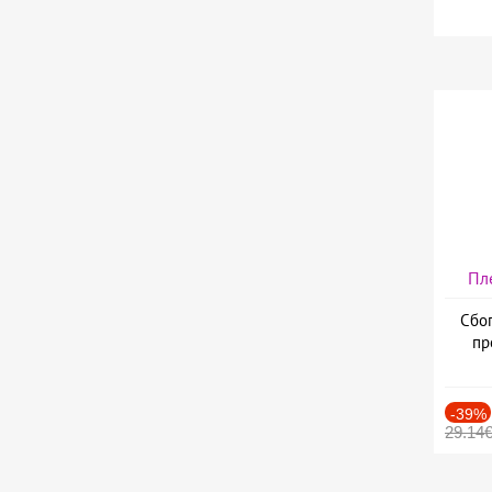
Пл
Сбог
пр
-39%
29.14