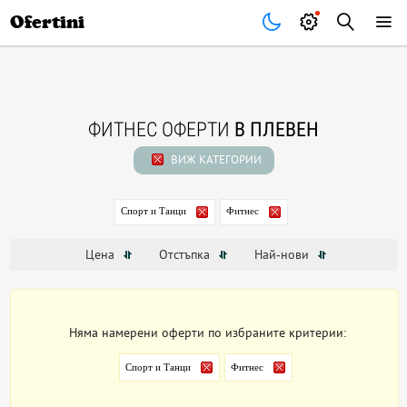
Почивки
Стоки
В града
Всички оферти
Ofertini
ФИТНЕС ОФЕРТИ
В ПЛЕВЕН
ВИЖ КАТЕГОРИИ
Спорт и Танци
Фитнес
Цена
Отстъпка
Най-нови
Няма намерени оферти по избраните критерии:
Спорт и Танци
Фитнес