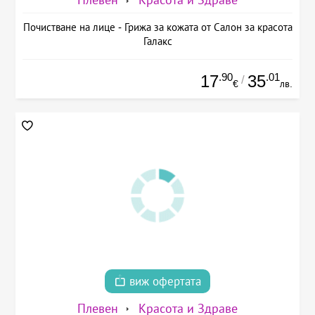
Плевен
Красота и Здраве
Почистване на лице - Грижа за кожата от Салон за красота
Галакс
.90
.01
17
35
/
€
лв.
виж офертата
Плевен
Красота и Здраве