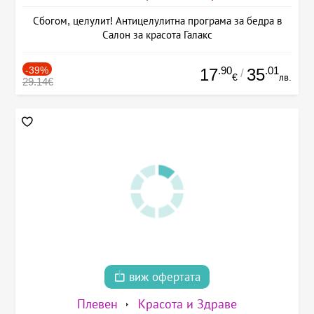
Сбогом, целулит! Антицелулитна програма за бедра в
Салон за красота Галакс
-39%
.90
.01
17
35
/
€
лв.
29.14€
виж офертата
Плевен
Красота и Здраве