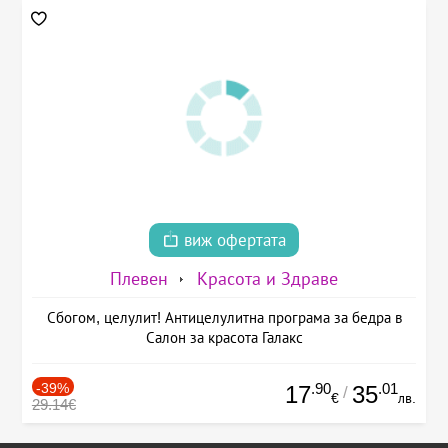
виж офертата
Плевен
Красота и Здраве
Сбогом, целулит! Антицелулитна програма за бедра в
Салон за красота Галакс
-39%
.90
.01
17
35
/
€
лв.
29.14€