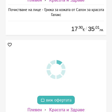
Плевен
Красота и Здраве
Почистване на лице - Грижа за кожата от Салон за красота
Галакс
.90
.01
17
35
/
€
лв.
виж офертата
Плевен
Красота и Здраве