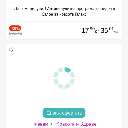
Сбогом, целулит! Антицелулитна програма за бедра в
Салон за красота Галакс
-39%
.90
.01
17
35
/
€
лв.
29.14€
виж офертата
Плевен
Красота и Здраве