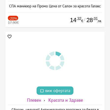
СПА маникюр на Промо Цена от Салон за красота Галакс
-20%
.32
.01
14
28
/
€
лв.
17.90€
виж офертата
Плевен
Красота и Здраве
Сбогом, целулит! Антицелулитна програма за бедра в