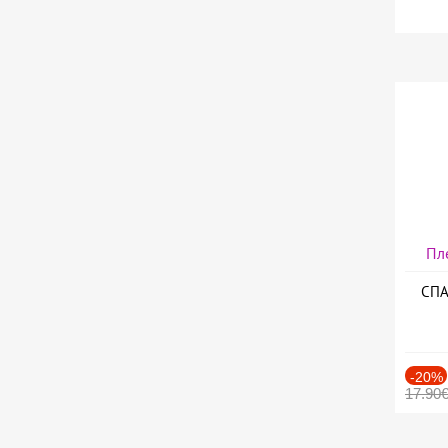
Пл
СПА
-20%
17.90