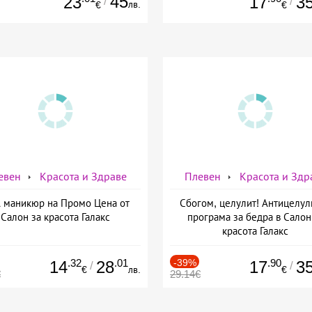
45
23
17
3
/
/
лв.
€
€
евен
Красота и Здраве
Плевен
Красота и Здр
 маникюр на Промо Цена от
Сбогом, целулит! Антицелул
Салон за красота Галакс
програма за бедра в Салон
красота Галакс
.32
.01
-39%
.90
14
28
17
3
/
/
€
лв.
€
€
29.14€