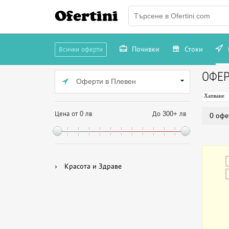
Ofertini
Почивки
Стоки
Всички оферти
ОФЕР
Оферти в Плевен
Хапване
Цена от 0 лв
До 300+ лв
0 офе
›
Красота и Здраве