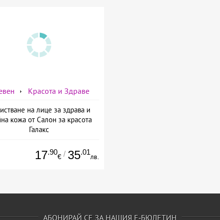
евен
Красота и Здраве
истване на лице за здрава и
на кожа от Салон за красота
Галакс
.90
.01
17
35
/
€
лв.
АБОНИРАЙ СЕ ЗА НАШИЯ Е-БЮЛЕТИН