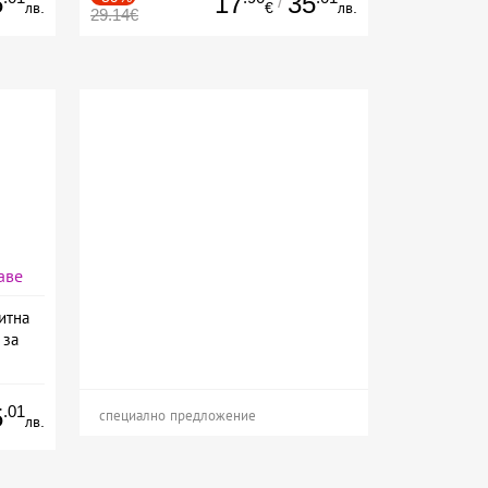
5
17
35
/
лв.
€
лв.
29.14€
аве
итна
 за
.01
5
специално предложение
лв.