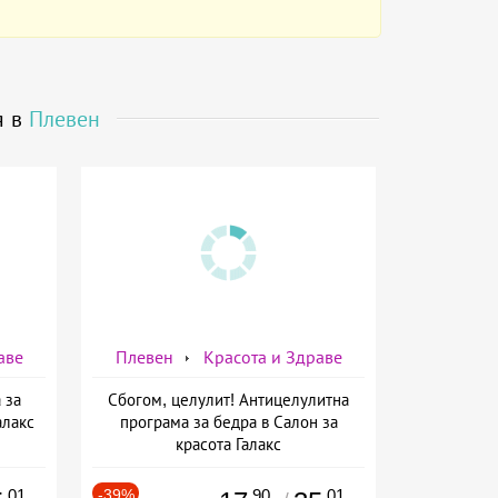
я в
Плевен
аве
Плевен
Красота и Здраве
 за
Сбогом, целулит! Антицелулитна
алакс
програма за бедра в Салон за
красота Галакс
.01
-39%
.90
.01