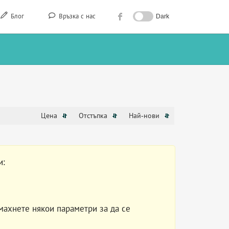
Блог
Връзка с нас
Dark
Цена
Отстъпка
Най-нови
и:
махнете някои параметри за да се