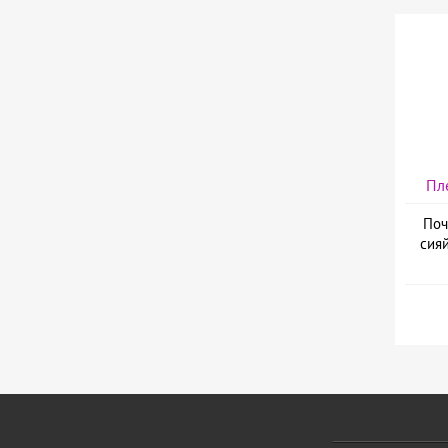
Пл
Поч
сияй